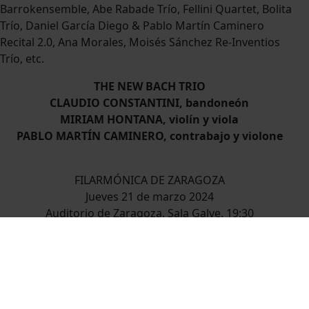
Barrokensemble, Abe Rabade Trío, Fellini Quartet, Bolita
Trío, Daniel García Diego & Pablo Martín Caminero
Recital 2.0, Ana Morales, Moisés Sánchez Re-Inventios
Trío, etc.
THE NEW BACH TRIO
CLAUDIO CONSTANTINI, bandoneón
MIRIAM HONTANA, violín y viola
PABLO MARTÍN CAMINERO, contrabajo y violone
FILARMÓNICA DE ZARAGOZA
Jueves 21 de marzo 2024
Auditorio de Zaragoza. Sala Galve. 19:30
Vídeo
Programa
Venta
Reportaje
Bios
Promo
Mano
Entradas
Concierto