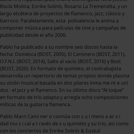
Rocío Molina, Enrike Solinís, Rosario La Tremendita, y un
largo etcétera de proyectos de flamenco, jazz, clásico y
barroco. Paralelamente, esta polivalencia le anima a
componer música para películas de cine y campañas de
publicidad desde el año 2006.
Pablo ha publicado a su nombre seis discos hasta la
fecha: Domésca (BOST, 2005), El Caminero (BOST, 2011),
O.F.N.I. (BOST, 2014), Salto al vacío (BOST, 2016) y Bost
(BOST, 2020). En formato de quinteto, el contrabajista
desarrolla un repertorio de temas propios donde plasma
su visión musical basada en dos pilares ínma me nt e uni
dos : el jazz y el flamenco. En su último disco ”Al toque”
en formato de trío adapta y arregla ocho composiciones
míticas de la guitarra flamenca.
Pablo Marn Cami ner o connúa con s u i ntens a ac v i
dad mu s i cal a t ravés de s u quinteto y su trío, así como
con los conciertos de Enrike Solinís & Euskal