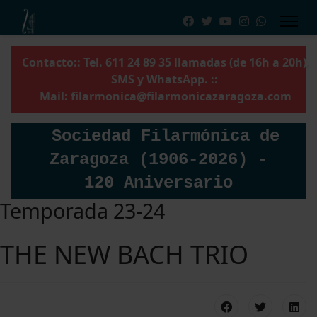
Contacto:: Tel. 611 24 89 35 llamadas (de 16h a 20h),
SMS y WhatsApp. ::
Mail:
filarmonica@filarmonicazaragoza.com
Sociedad Filarmónica de
Zaragoza (1906-2026) -
120 Aniversario
Temporada 23-24
THE NEW BACH TRIO