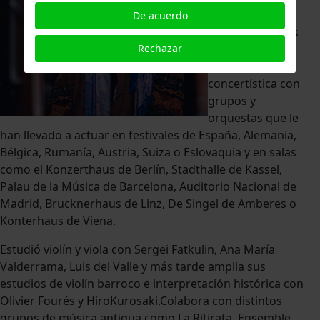
mantiene ya
De acuerdo
desde hace años
Rechazar
una ferviente
actividad
concertística con
grupos y
orquestas que le
han llevado a actuar en festivales de España, Alemania,
Bélgica, Rumanía, Austria, Suiza o Eslovaquia y en salas
como el Konzerthaus de Berlín, Stadthalle de Kassel,
Palau de la Música de Barcelona, Auditorio Nacional de
Madrid, Brucknerhaus de Linz, De Singel de Amberes o
Konterhaus de Viena.
Estudió violín y viola con Sergei Fatkulin, Ana María
Valderrama, Luis del Valle y más tarde amplia sus
estudios de violín barroco e interpretación histórica con
Olivier Fourés y HiroKurosaki.Colabora con distintos
grupos de música antigua como La Ritirata, Ensemble