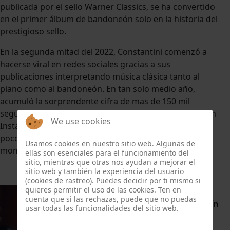
publicada por el sello Warner Classics, se ha convertido
en el primer álbum de bandoneón solo en la historia del
prestigioso sello.
En la segunda mitad del 2022, Constantini comenzó a
hacerse viral en redes sociales gracias a sus
publicaciones interpretando música clásica tanto al
piano como al bandoneón. En tan solo medio año,
acumuló la sorprendente cifra de mas de 150 mil
seguidores a través de sus plataformas (120 mil solo en
We use cookies
Instagram), y millones de reproducciones, algo que
pocos artistas clásicos han podido hacer hasta el
Usamos cookies en nuestro sitio web. Algunas de
momento.
ellas son esenciales para el funcionamiento del
sitio, mientras que otras nos ayudan a mejorar el
sitio web y también la experiencia del usuario
(cookies de rastreo). Puedes decidir por ti mismo si
quieres permitir el uso de las cookies. Ten en
MIRIAM
cuenta que si las rechazas, puede que no puedas
HONTANA, violín
usar todas las funcionalidades del sitio web.
y viola
. Con tan
solo 25 años